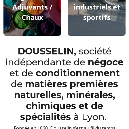
Adjuvants /
industriels et
Chaux
sportifs
DOUSSELIN,
société
indépendante de
négoce
et de
conditionnement
de
matières premières
naturelles, minérales,
chimiques et de
spécialités
à Lyon.
Fondée en 1860, Dousselin s’est au fil du temps