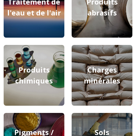
Traitement de
Produits
l'eau et de l'air
abrasifs
Produits
Charges
chimiques
minérales
Pigments /
Sols