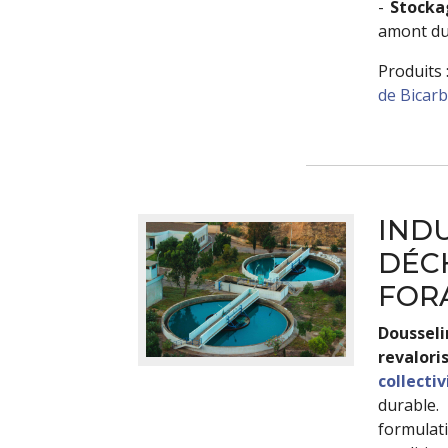
-
Stocka
amont du
Produits 
de Bicar
INDU
DÉCH
FOR
Doussel
revalor
collectiv
durabl
formula