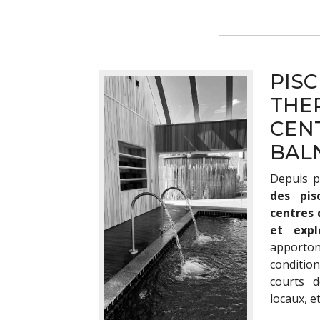
PISC
THE
CEN
BAL
Depuis p
des pis
centres 
et expl
apporton
conditio
courts d
locaux, e