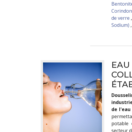
Bentonit
Corindon
de verre
Sodium)
EAU 
COLL
ÉTA
Doussel
industri
de l'eau
permetta
potable 
secteur d