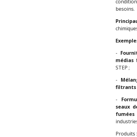
conditi
besoins.
Principa
chimiques
Exemples
-
Fourni
médias f
STEP ;
-
Mélan
filtrants
-
Formu
seaux d
fumées
industrie
Produits 