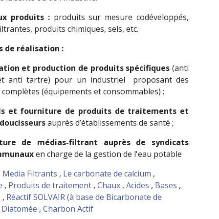
ux produits :
produits sur mesure codéveloppés,
iltrantes, produits chimiques, sels, etc.
 de réalisation :
tion et production de produits spécifiques
(anti
 et anti tartre) pour un industriel proposant des
s complètes (équipements et consommables) ;
ls et fourniture de produits de traitements et
adoucisseurs
auprès d’établissements de santé ;
iture de médias-filtrant auprès de syndicats
mmunaux
en charge de la gestion de l'eau potable
:
Media Filtrants
,
Le carbonate de calcium
,
e
,
Produits de traitement
,
Chaux
,
Acides
,
Bases
,
e
,
Réactif SOLVAIR (à base de Bicarbonate de
,
Diatomée
,
Charbon Actif