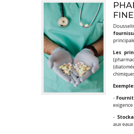
PHA
FINE
Doussel
fourni
principal
Les pri
(pharma
(diatomée
chimiques
Exemples
-
Fournit
exigence 
-
Stocka
aux eaux 