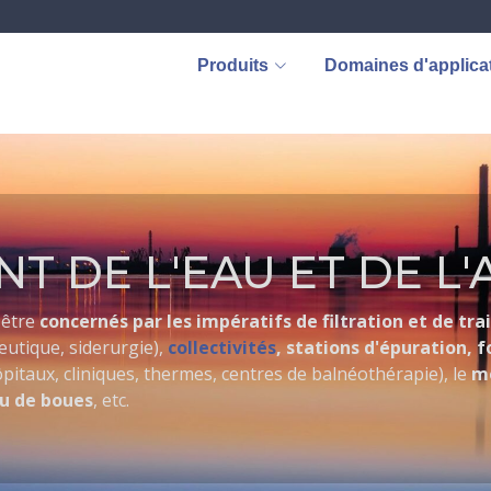
Produits
Domaines d'applica
T DE L'EAU ET DE L'
 être
concernés par les impératifs de filtration et de trai
utique, siderurgie),
collectivités
, stations d'épuration, f
pitaux, cliniques, thermes, centres de balnéothérapie), le
mé
ou de boues
, etc.