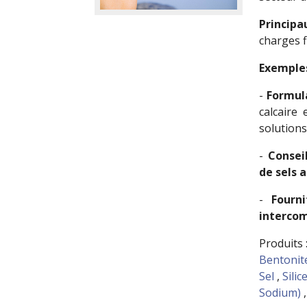
Principa
charges f
Exemples
-
Formula
calcaire
solution
-
Consei
de sels 
-
Fourn
interco
Produits 
Bentonit
Sel
,
Silic
Sodium)