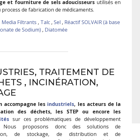
ge et fourniture de sels adoucisseurs
utilisés en
 process de fabrication de médicaments.
:
Media Filtrants
,
Talc
,
Sel
,
Réactif SOLVAIR (à base
bonate de Sodium)
,
Diatomée
STRIES, TRAITEMENT DE
ETS , INCINÉRATION,
AGE
in accompagne les
industriels
, les acteurs de la
isation des déchets, les STEP ou encore les
ités
sur ces problématiques de développement
e. Nous proposons donc des solutions de
tion, de stockage, de distribution et de