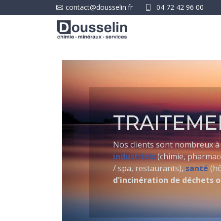
contact@dousselin.fr
04 72 42 96 00
TRAITEMEN
Nos clients sont nombreux à
industriels
(chimie, pharmace
/ spa, restaurants),
santé
(hô
d'incinération de déchets 