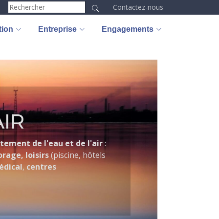
Contactez-nous
tion
Entreprise
Engagements
AIR
tement de l'eau et de l'air
:
orage, loisirs
(piscine, hôtels
dical
,
centres